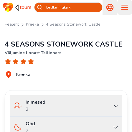
Leidke ringkäik
Pealeht
Kreeka
4 Seasons Stonework Castle
4 SEASONS STONEWORK CASTLE
Väljumine linnast Tallinnast
Kreeka
Inimesed
2
Ööd
7