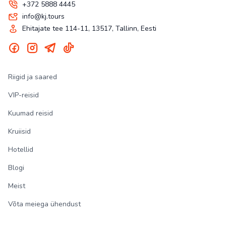
+372 5888 4445
info@kj.tours
Ehitajate tee 114-11, 13517, Tallinn, Eesti
Riigid ja saared
VIP-reisid
Kuumad reisid
Kruiisid
Hotellid
Blogi
Meist
Võta meiega ühendust