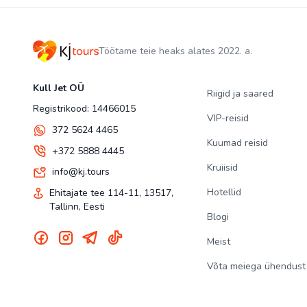
Töötame teie heaks alates 2022. a.
Kull Jet OÜ
Riigid ja saared
Registrikood: 14466015
VIP-reisid
372 5624 4465
Kuumad reisid
+372 5888 4445
Kruiisid
info@kj.tours
Hotellid
Ehitajate tee 114-11, 13517,
Tallinn, Eesti
Blogi
Meist
Võta meiega ühendust