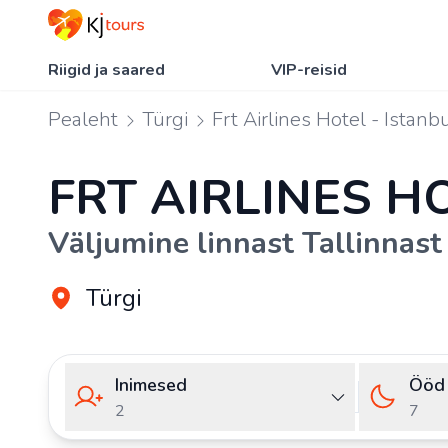
Riigid ja saared
VIP-reisid
Pealeht
Türgi
Frt Airlines Hotel - Istanb
FRT AIRLINES H
Väljumine linnast Tallinnast
Türgi
Inimesed
Ööd
2
7