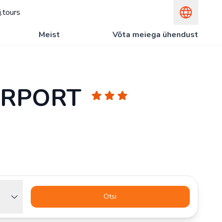
.tours
Meist
Võta meiega ühendust
IRPORT
Otsi