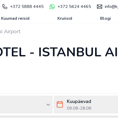
+372 5888 4445
+372 5624 4465
info@kj
Kuumad reisid
Kruiisid
Blogi
ul Airport
OTEL - ISTANBUL A
Kuupäevad
09.08
-
28.08