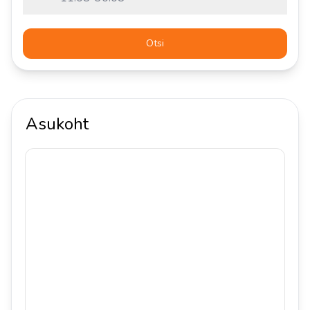
Otsi
Asukoht