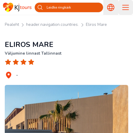
Leidke ringkäik
Pealeht
header.navigation.countries.
Eliros Mare
ELIROS MARE
Väljumine linnast Tallinnast
-