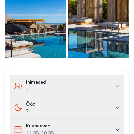
Inimesed
2
Ööd
7
Kuupäevad
11.08
-
30.08