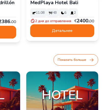
rillón
MedPlaya Hotel Bali
11.08
HB
6
2
2
400
.
2
386
.
€
00
2
дня до отправления
00
Детальнее
Показать больше