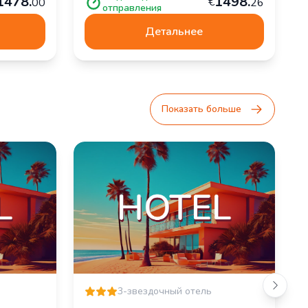
1
478
.
1
498
.
€
00
26
отправления
Детальнее
Показать больше
3-звездочный отель