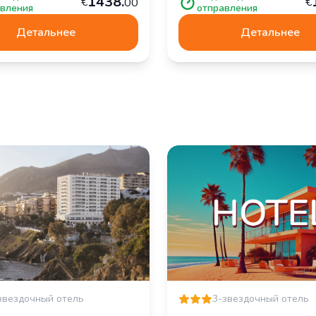
1
438
.
€
€
00
вления
отправления
Детальнее
Детальнее
звездочный отель
3-звездочный отель