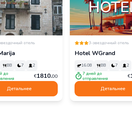
звездочный отель
3-звездочный отель
Marija
Hotel WGrand
BB
7
2
16.08
BB
7
2
й до
7
дней до
1
810
.
€
€
00
авления
отправления
Детальнее
Детальнее