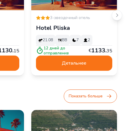
3-звездочный отель
Hotel Pliska
21.08
BB
7
2
12
дней до
1
130
.
1
133
.
€
15
35
отправления
Детальнее
Показать больше