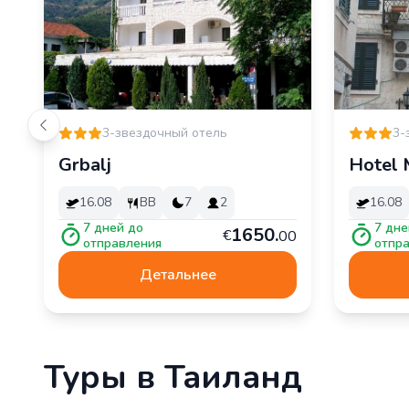
3-звездочный отель
3-
Grbalj
Hotel 
16.08
BB
7
2
16.08
7
дней до
7
дне
1
650
.
€
00
отправления
отпр
Детальнее
Туры в Таиланд