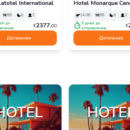
latotel International
Hotel Monarque Cend
BB
6
2
14.08
BB
6
2
ей до
5
дней до
2
377
.
€
€
00
вления
отправления
Детальнее
Детальнее