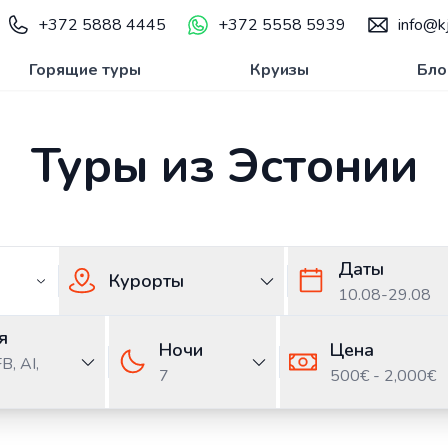
+372 5888 4445
+372 5558 5939
info@kj
Горящие туры
Круизы
Бло
Туры из Эстонии
Даты
Курорты
10.08
-
29.08
я
Ночи
Цена
FB,
AI,
7
500€ - 2,000€