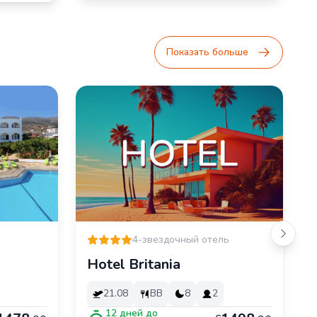
Показать больше
4-звездочный отель
Hotel Britania
21.08
BB
8
2
12
дней до