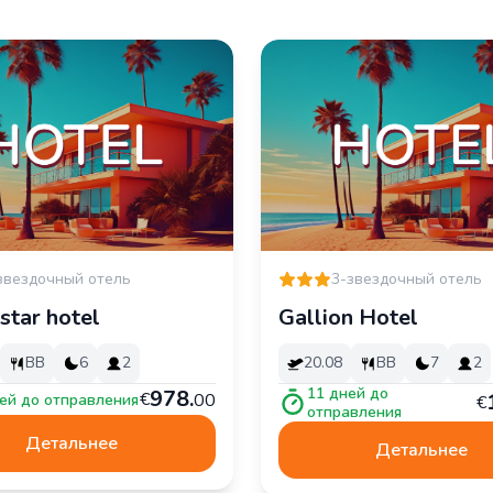
звездочный отель
3-звездочный отель
star hotel
Gallion Hotel
BB
6
2
20.08
BB
7
2
11
дней до
978
.
€
00
ей до отправления
€
отправления
Детальнее
Детальнее