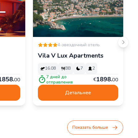
4-звездочный отель
Vila V Lux Apartments
16.08
BB
7
2
7
дней до
1
858
.
1
898
.
€
00
00
отправления
Детальнее
Показать больше