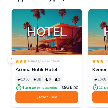
3-звездочный отель
3-
Aroma Butik Hotel
Kemer 
13.08
BB
6
2
20.08
936
.
€
00
4
дня до отправления
11
дн
Детальнее