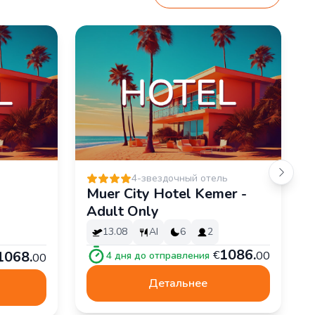
4-звездочный отель
Muer City Hotel Kemer -
Adult Only
13.08
AI
6
2
1
086
.
1
068
.
€
00
4
дня до отправления
00
Детальнее