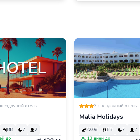
звездочный отель
3-звездочный отель
Malia Holidays
BB
7
2
22.08
BB
7
2
ей до
13
дней до