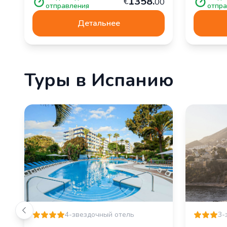
1
358
.
€
00
отправления
отпра
Детальнее
Туры в Испанию
4-звездочный отель
3-