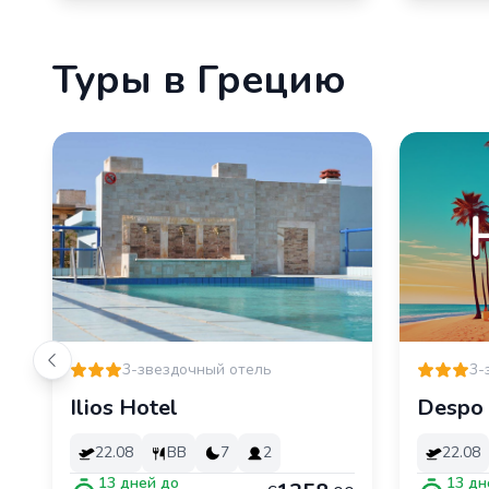
Туры в Грецию
3-звездочный отель
3-
Ilios Hotel
Despo
22.08
BB
7
2
22.08
13
дней до
13
дн