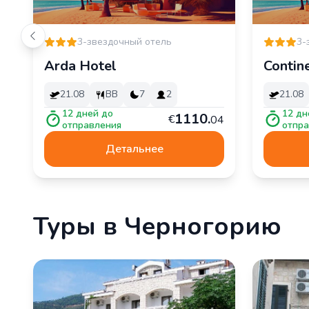
3-звездочный отель
3-
Arda Hotel
Contin
21.08
BB
7
2
21.08
12
дней до
12
дн
1
110
.
€
04
отправления
отпра
Детальнее
Туры в Черногорию