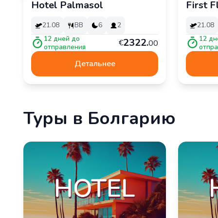
Hotel Palmasol
First F
21.08
BB
6
2
21.08
12
дней до
12
дн
2
322
.
€
00
отправления
отпра
Детальнее
Туры в Болгарию