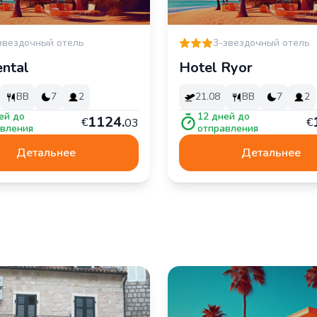
звездочный отель
3-звездочный отель
ental
Hotel Ryor
BB
7
2
21.08
BB
7
2
ей до
12
дней до
1
124
.
€
€
03
вления
отправления
Детальнее
Детальнее