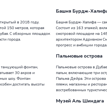
Башня Бурдж-Халиф
ткрытый в 2018 году.
Башня Бурдж-Халифа — сама
той 150 метров, которая
Состоит из 163 этажей, вк
убая. С обзорных площадок
смотровой площадке на 148
сти города.
архитектором Адрианом См
прогресс и амбиции города
Пальмовые острова
 танцующий фонтан,
Пальмовые острова в Дубае
тывает 30 акров и
пальм, включающие три ос
ных шоу. Фонтан
Пальма Дейра. Эти острова
особен достигать высоты
пляжи, магазины и рестора
востребованных туристичес
Музей Аль Шиндага