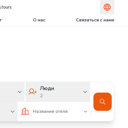
.tours
г
О нас
Связаться с нами
вуйте вместе с
Люди
2