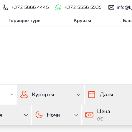
+372 5888 4445
+372 5558 5939
info@kj
Горящие туры
Круизы
Бло
Эстонии — Путешест
 Эстонии
Туры в Дубай из Эстонии
Курорты
Даты
Цена
я
Ночи
0€