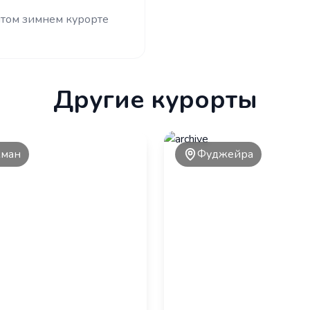
ытом зимнем курорте
Другие курорты
ман
Фуджейра