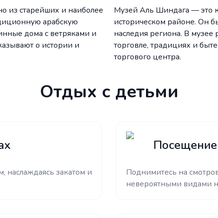
о из старейших и наиболее
Музей Аль Шиндага — это 
адиционную арабскую
историческом районе. Он б
ринные дома с ветряками и
наследия региона. В музее
казывают о истории и
торговле, традициях и быте
торгового центра.
Отдых с детьми
ах
Посещение B
, наслаждаясь закатом и
Поднимитесь на смотров
невероятными видами на