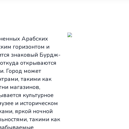
иненных Арабских
ским горизонтом и
ится знаковый Бурдж-
 откуда открываются
и. Город может
трами, такими как
тни магазинов,
рывается культурное
музее и историческом
ами, яркой ночной
ьностями, такими как
езабываемые