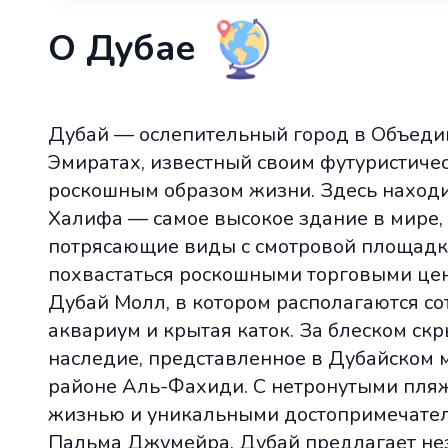
О Дубае
Дубай — ослепительный город в Объед
Эмиратах, известный своим футуристиче
роскошным образом жизни. Здесь наход
Халифа — самое высокое здание в мире,
потрясающие виды с смотровой площадк
похвастаться роскошными торговыми цен
Дубай Молл, в котором располагаются со
аквариум и крытая каток. За блеском ск
наследие, представленное в Дубайском 
районе Аль-Фахиди. С нетронутыми пляж
жизнью и уникальными достопримечател
Пальма Джумейра, Дубай предлагает н