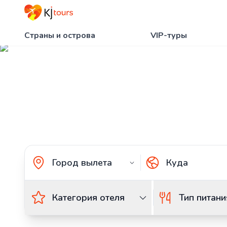
Страны и острова
VIP-туры
Туры в Дубай из 
KJ tours
Главная
Страны и острова
Туры в ОАЭ из
Категория отеля
Тип питани