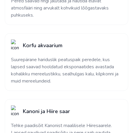
Pered saavad ringi jalutada ja nautida elavat
atmosfääri ning arvukalt kohvikuid lõõgastavaks
puhkuseks.
Korfu akvaarium
Suurepärane hariduslik peatuspaik peredele, kus
lapsed saavad hooldatud eksponaatides avastada
kohalikku mereelustikku, sealhulgas kalu, kilpkonni ja
muid mereelundeid.
Kanoni ja Hiire saar
Tehke paadisõit Kanonist maalilisele Hiiresaarele.
Lapsed naudivad paadisõitu ja pere saab nautida