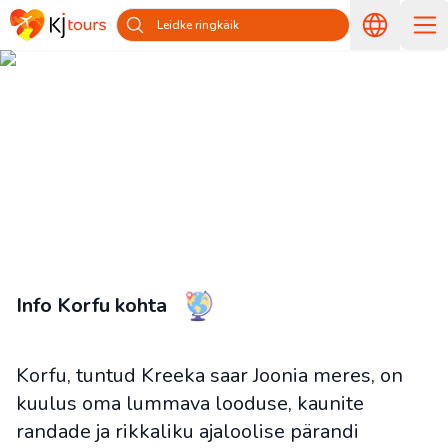
Leidke ringkäik
Reisid Korfule riigist Eestist —
Reisige koos KJ toursiga
Pealeht
Riigid ja saared
Reisid Kreekasse Eestist
Reisid
Korfule riigist Eestist
Info Korfu kohta
Korfu, tuntud Kreeka saar Joonia meres, on
kuulus oma lummava looduse, kaunite
randade ja rikkaliku ajaloolise pärandi