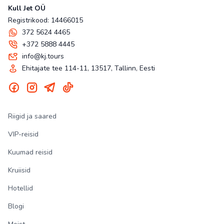
Kull Jet OÜ
Registrikood: 14466015
372 5624 4465
+372 5888 4445
info@kj.tours
Ehitajate tee 114-11, 13517, Tallinn, Eesti
Riigid ja saared
VIP-reisid
Kuumad reisid
Kruiisid
Hotellid
Blogi