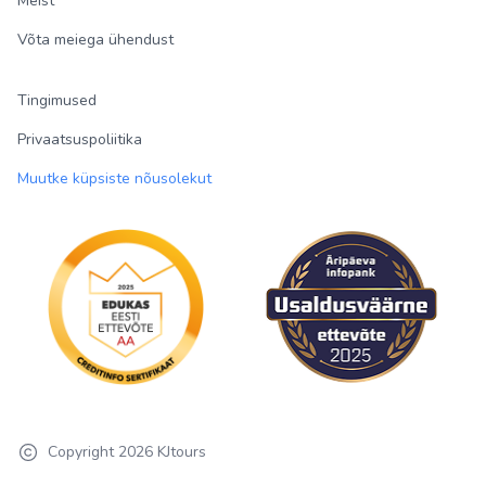
Meist
Võta meiega ühendust
Tingimused
Privaatsuspoliitika
Muutke küpsiste nõusolekut
Copyright
2026
KJtours