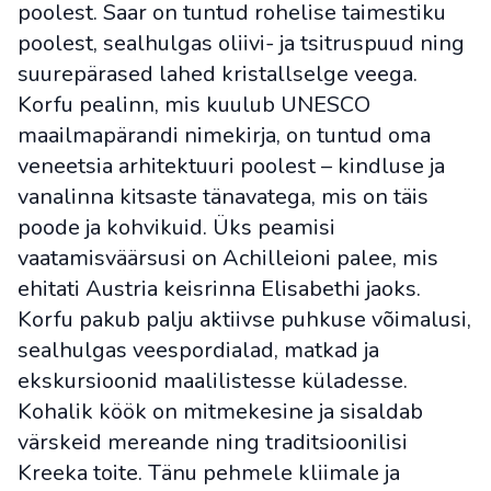
poolest. Saar on tuntud rohelise taimestiku
poolest, sealhulgas oliivi- ja tsitruspuud ning
suurepärased lahed kristallselge veega.
Korfu pealinn, mis kuulub UNESCO
maailmapärandi nimekirja, on tuntud oma
veneetsia arhitektuuri poolest – kindluse ja
vanalinna kitsaste tänavatega, mis on täis
poode ja kohvikuid. Üks peamisi
vaatamisväärsusi on Achilleioni palee, mis
ehitati Austria keisrinna Elisabethi jaoks.
Korfu pakub palju aktiivse puhkuse võimalusi,
sealhulgas veespordialad, matkad ja
ekskursioonid maalilistesse küladesse.
Kohalik köök on mitmekesine ja sisaldab
värskeid mereande ning traditsioonilisi
Kreeka toite. Tänu pehmele kliimale ja