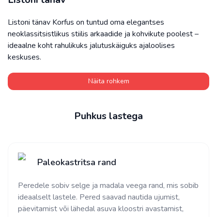
Listoni tänav Korfus on tuntud oma elegantses
neoklassitsistlikus stiilis arkaadide ja kohvikute poolest –
ideaalne koht rahulikuks jalutuskäiguks ajaloolises
keskuses.
Näita rohkem
Puhkus lastega
Paleokastritsa rand
Peredele sobiv selge ja madala veega rand, mis sobib
ideaalselt lastele. Pered saavad nautida ujumist,
päevitamist või lähedal asuva kloostri avastamist,