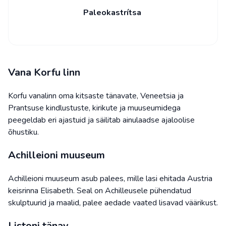
Paleokastrítsa
Vana Korfu linn
Korfu vanalinn oma kitsaste tänavate, Veneetsia ja
Prantsuse kindlustuste, kirikute ja muuseumidega
peegeldab eri ajastuid ja säilitab ainulaadse ajaloolise
õhustiku.
Achilleioni muuseum
Achilleioni muuseum asub palees, mille lasi ehitada Austria
keisrinna Elisabeth. Seal on Achilleusele pühendatud
skulptuurid ja maalid, palee aedade vaated lisavad väärikust.
Listoni tänav