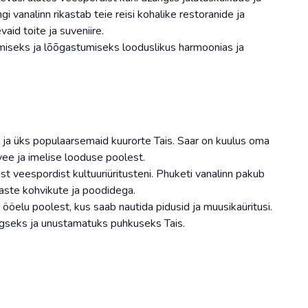
i vanalinn rikastab teie reisi kohalike restoranide ja
aid toite ja suveniire.
miseks ja lõõgastumiseks looduslikus harmoonias ja
ja üks populaarsemaid kuurorte Tais. Saar on kuulus oma
vee ja imelise looduse poolest.
ust veespordist kultuuriüritusteni. Phuketi vanalinn pakub
aste kohvikute ja poodidega.
ööelu poolest, kus saab nautida pidusid ja muusikaüritusi.
gseks ja unustamatuks puhkuseks Tais.