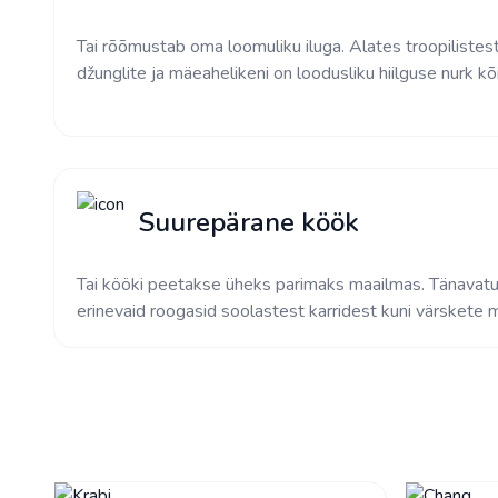
Tai rõõmustab oma loomuliku iluga. Alates troopilistes
džunglite ja mäeahelikeni on loodusliku hiilguse nurk kõi
Suurepärane köök
Tai kööki peetakse üheks parimaks maailmas. Tänavatu
erinevaid roogasid soolastest karridest kuni värskete 