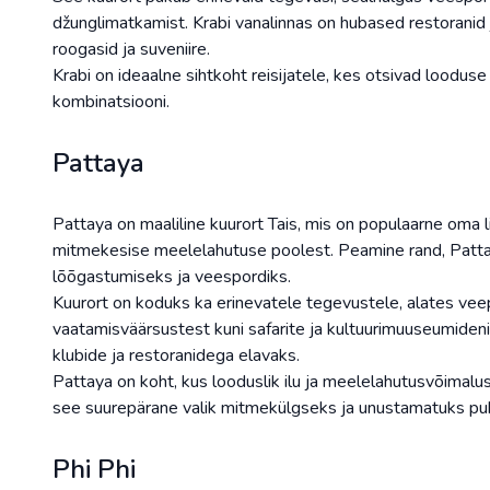
džunglimatkamist. Krabi vanalinnas on hubased restoranid 
roogasid ja suveniire.
Krabi on ideaalne sihtkoht reisijatele, kes otsivad loodus
kombinatsiooni.
Pattaya
Pattaya on maaliline kuurort Tais, mis on populaarne oma l
mitmekesise meelelahutuse poolest. Peamine rand, Pattaya
lõõgastumiseks ja veespordiks.
Kuurort on koduks ka erinevatele tegevustele, alates vee
vaatamisväärsustest kuni safarite ja kultuurimuuseumiden
klubide ja restoranidega elavaks.
Pattaya on koht, kus looduslik ilu ja meelelahutusvõimal
see suurepärane valik mitmekülgseks ja unustamatuks pu
Phi Phi