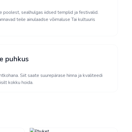
te poolest, sealhulgas iidsed templid ja festivalid.
annavad teile ainulaadse võimaluse Tai kultuuris
e puhkus
htkohana. Siit saate suurepärase hinna ja kvaliteedi
isilt kokku hoida.