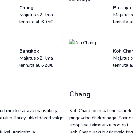
Chang
Pattaya
Majutus x2, ilma
Majutus x
lennuta al. 695€
lennuta a
Bangkok
Koh Cha
Majutus x2, ilma
Majutus x
lennuta al. 620€
lennuta a
Chang
oma hingekosutava maastiku ja
Koh Chang on maaliline saarekuu
 kuulus Railay, uhkeldavad valge
pingevaba õhkkonnaga. Saar on
troopilise taimestiku poolest.
, kaljuronimist ja
Koh Chang pakub erinevaid tege