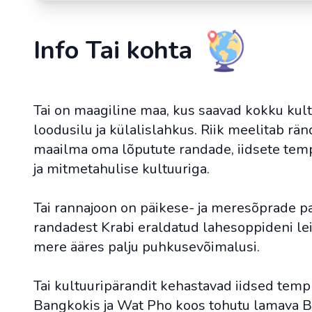
Info Tai kohta
Tai on maagiline maa, kus saavad kokku kultu
loodusilu ja külalislahkus. Riik meelitab rä
maailma oma lõputute randade, iidsete templ
ja mitmetahulise kultuuriga.
Tai rannajoon on päikese- ja meresõprade pa
randadest Krabi eraldatud lahesoppideni le
mere ääres palju puhkusevõimalusi.
Tai kultuuripärandit kehastavad iidsed tem
Bangkokis ja Wat Pho koos tohutu lamava Bu