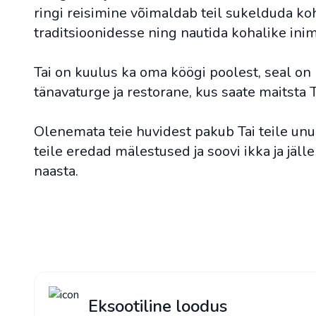
ringi reisimine võimaldab teil sukelduda ko
traditsioonidesse ning nautida kohalike inim
Tai on kuulus ka oma köögi poolest, seal on
tänavaturge ja restorane, kus saate maitsta T
Olenemata teie huvidest pakub Tai teile unu
teile eredad mälestused ja soovi ikka ja jälle
naasta.
Eksootiline loodus