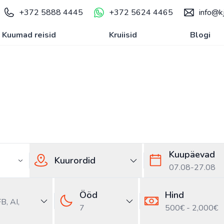
+372 5888 4445
+372 5624 4465
info@kj
Kuumad reisid
Kruiisid
Blogi
st
Kuupäevad
Kuurordid
07.08
-
27.08
Ööd
Hind
FB,
AI,
7
500€ - 2,000€