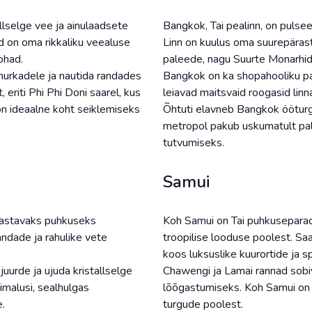
allselge vee ja ainulaadsete
Bangkok, Tai pealinn, on pulse
ed on oma rikkaliku veealuse
Linn on kuulus oma suurepärast
ohad.
paleede, nagu Suurte Monarhid
nurkadele ja nautida randades
Bangkok on ka shopahooliku par
eriti Phi Phi Doni saarel, kus
leiavad maitsvaid roogasid linn
on ideaalne koht seiklemiseks
Õhtuti elavneb Bangkok ööturgu
metropol pakub uskumatult palj
tutvumiseks.
Samui
õgastavaks puhkuseks
Koh Samui on Tai puhkuseparadi
andade ja rahulike vete
troopilise looduse poolest. Saa
koos luksuslike kuurortide ja 
juurde ja ujuda kristallselge
Chawengi ja Lamai rannad sobi
malusi, sealhulgas
lõõgastumiseks. Koh Samui on k
.
turgude poolest.