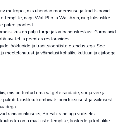
eriv metropol, mis ühendab modernsuse ja traditsioonid.
e templite, nagu Wat Pho ja Wat Arun, ning luksuslike
e palee, poolest.
adiis, kus on palju turge ja kaubanduskeskusi. Gurmaanid
atänavatel ja peentes restoranides.
de, ööklubide ja traditsiooniliste etendustega. See
u meelelahutust ja võimalusi kohaliku kultuuri ja ajalooga
is, mis on tuntud oma valgete randade, sooja vee ja
r pakub täiuslikku kombinatsiooni luksusest ja vaikusest
spaadega.
vad rannapuhkuseks, Bo Fahi rand aga vaikseks
uulus ka oma maaliliste templite, koskede ja kohalike