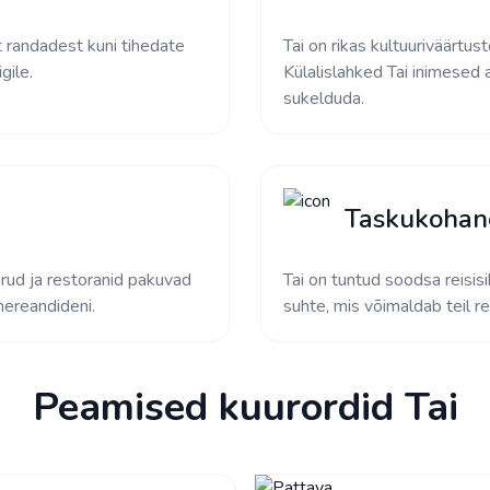
t randadest kuni tihedate
Tai on rikas kultuuriväärtus
gile.
Külalislahked Tai inimesed 
sukelduda.
Taskukohan
rud ja restoranid pakuvad
Tai on tuntud soodsa reisisi
mereandideni.
suhte, mis võimaldab teil re
Peamised kuurordid Tai