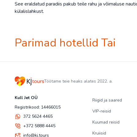
See eraldatud paradiis pakub teile rahu ja võimaluse nauti
külalislahkust.
Parimad hotellid Tai
Töötame teie heaks alates 2022. a.
Kull Jet OÜ
Riigid ja saared
Registrikood: 14466015
VIP-reisid
372 5624 4465
Kuumad reisid
+372 5888 4445
Kruiisid
info@kj.tours