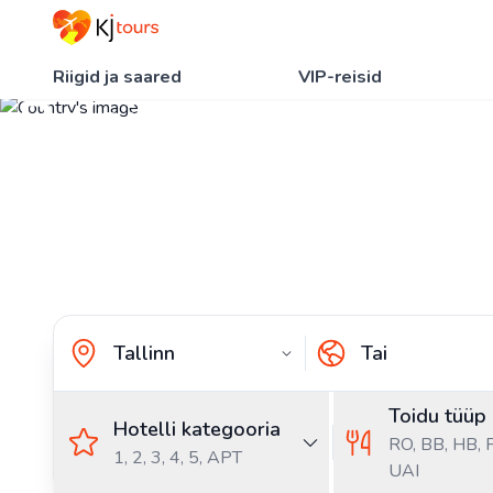
Riigid ja saared
VIP-reisid
Reisid Taisse Eesti
Pealeht
Riigid ja saared
Reisid Taisse Eestist
Toidu tüüp
Hotelli kategooria
RO,
BB,
HB,
1, 2, 3, 4, 5, APT
UAI