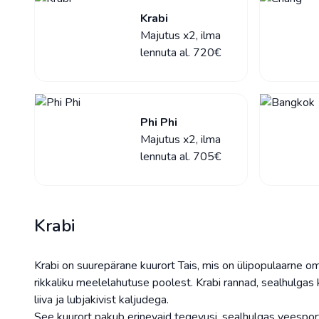
Krabi
Majutus x2, ilma
lennuta al. 720€
Phi Phi
Majutus x2, ilma
lennuta al. 705€
Krabi
Krabi on suurepärane kuurort Tais, mis on ülipopulaarne 
rikkaliku meelelahutuse poolest. Krabi rannad, sealhulgas
liiva ja lubjakivist kaljudega.
See kuurort pakub erinevaid tegevusi, sealhulgas veesporti