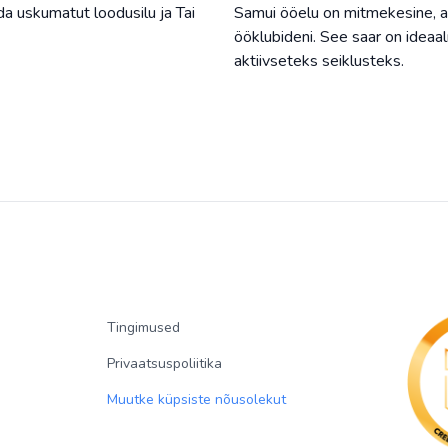
da uskumatut loodusilu ja Tai
Samui ööelu on mitmekesine, al
ööklubideni. See saar on ideaa
aktiivseteks seiklusteks.
Tingimused
Privaatsuspoliitika
Muutke küpsiste nõusolekut