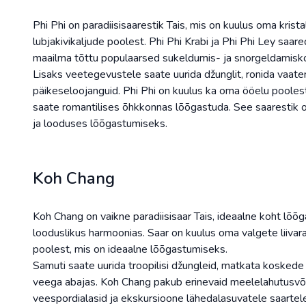
Phi Phi on paradiisisaarestik Tais, mis on kuulus oma krist
lubjakivikaljude poolest. Phi Phi Krabi ja Phi Phi Ley saar
maailma tõttu populaarsed sukeldumis- ja snorgeldamisk
Lisaks veetegevustele saate uurida džunglit, ronida vaate
päikeseloojanguid. Phi Phi on kuulus ka oma ööelu poolest, 
saate romantilises õhkkonnas lõõgastuda. See saarestik 
ja looduses lõõgastumiseks.
Koh Chang
Koh Chang on vaikne paradiisisaar Tais, ideaalne koht lõ
looduslikus harmoonias. Saar on kuulus oma valgete liivar
poolest, mis on ideaalne lõõgastumiseks.
Samuti saate uurida troopilisi džungleid, matkata koskede 
veega abajas. Koh Chang pakub erinevaid meelelahutusvõi
veespordialasid ja ekskursioone lähedalasuvatele saartele