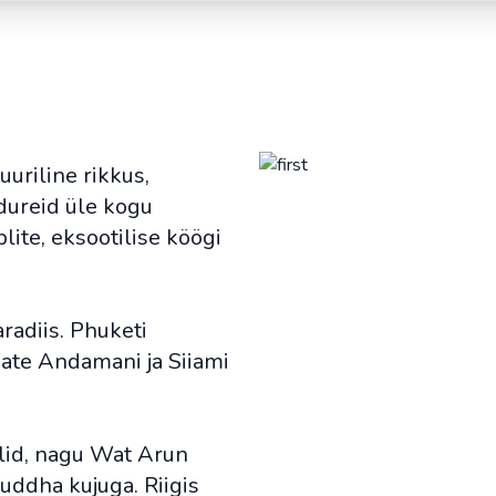
uriline rikkus,
ndureid üle kogu
ite, eksootilise köögi
radiis. Phuketi
iate Andamani ja Siiami
plid, nagu Wat Arun
ddha kujuga. Riigis