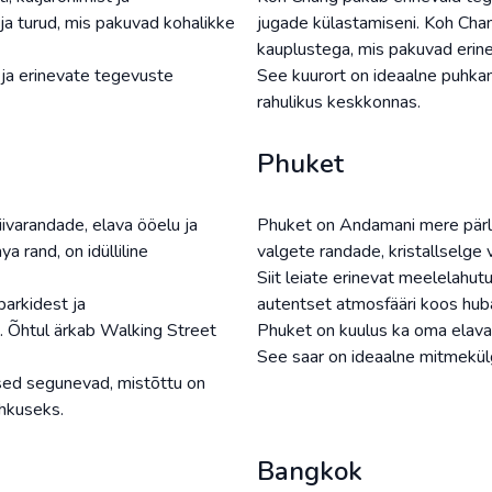
ja turud, mis pakuvad kohalikke
jugade külastamiseni. Koh Chang
kauplustega, mis pakuvad erinev
e ja erinevate tegevuste
See kuurort on ideaalne puhka
rahulikus keskkonnas.
Phuket
iivarandade, elava ööelu ja
Phuket on Andamani mere pärl 
 rand, on idülliline
valgete randade, kristallselge 
Siit leiate erinevat meelelahut
parkidest ja
autentset atmosfääri koos hub
i. Õhtul ärkab Walking Street
Phuket on kuulus ka oma elava 
See saar on ideaalne mitmekül
used segunevad, mistõttu on
hkuseks.
Bangkok