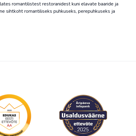
ates romantilistest restoranidest kuni elavate baaride ja
lne sihtkoht romantiliseks puhkuseks, perepuhkuseks ja