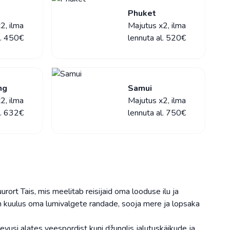
Phuket
2, ilma
Majutus x2, ilma
l. 450€
lennuta al. 520€
ng
Samui
2, ilma
Majutus x2, ilma
l. 632€
lennuta al. 750€
rort Tais, mis meelitab reisijaid oma looduse ilu ja
 kuulus oma lumivalgete randade, sooja mere ja lopsaka
vusi alates veespordist kuni džunglis jalutuskäikude ja