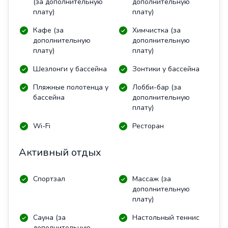
(за дополнительную
дополнительную
плату)
плату)
Кафе (за
Химчистка (за
дополнительную
дополнительную
плату)
плату)
Шезлонги у бассейна
Зонтики у бассейна
Пляжные полотенца у
Лобби-бар (за
бассейна
дополнительную
плату)
Wi-Fi
Ресторан
Активный отдых
Спортзал
Массаж (за
дополнительную
плату)
Сауна (за
Настольный теннис
дополнительную