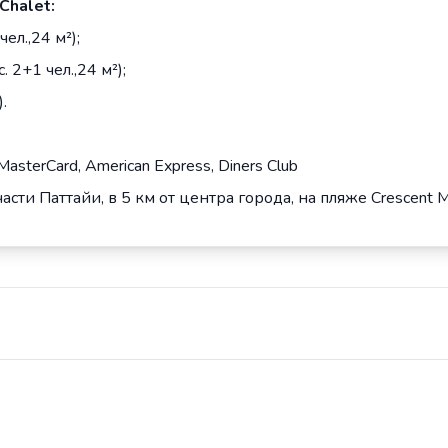
Chalet
:
чел.,24 м²);
 2+1 чел.,24 м²);
.
 MasterCard, American Express, Diners Club
части Паттайи, в 5 км от центра города, на пляже Crescent 