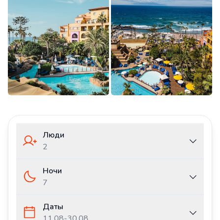
Люди
2
Ночи
7
Даты
11.08
-
30.08