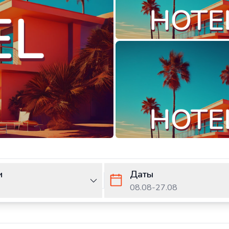
и
Даты
08.08
-
27.08