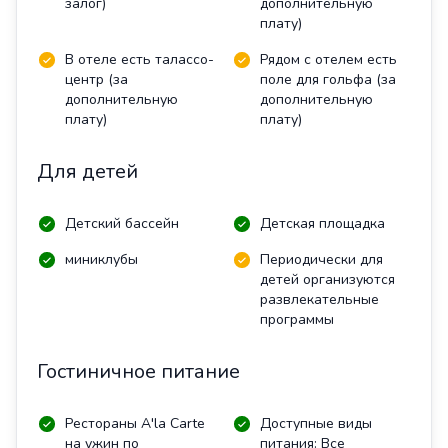
залог)
дополнительную
плату)
В отеле есть талассо-
Рядом с отелем есть
центр (за
поле для гольфа (за
дополнительную
дополнительную
плату)
плату)
Для детей
Детский бассейн
Детская площадка
миниклубы
Периодически для
детей организуются
развлекательные
программы
Гостиничное питание
Рестораны A'la Carte
Доступные виды
на ужин по
питания: Все