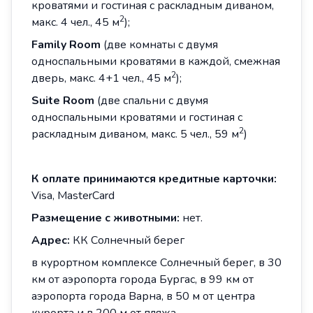
кроватями и гостиная с раскладным диваном,
2
макс. 4 чел., 45 м
);
Family
Room
(две комнаты с двумя
односпальными кроватями в каждой, смежная
2
дверь, макс. 4+1 чел., 45 м
);
Suite
Room
(две спальни с двумя
односпальными кроватями и гостиная с
2
раскладным диваном, макс. 5 чел., 59 м
)
К оплате принимаются кредитные карточки:
Visa, MasterCard
Размещение с животными:
нет.
Адрес:
КК Солнечный берег
в курортном комплексе Солнечный берег, в 3
0
км от аэропорта города Бургас, в
99
км от
аэропорта города
Варна,
в
5
0 м от центра