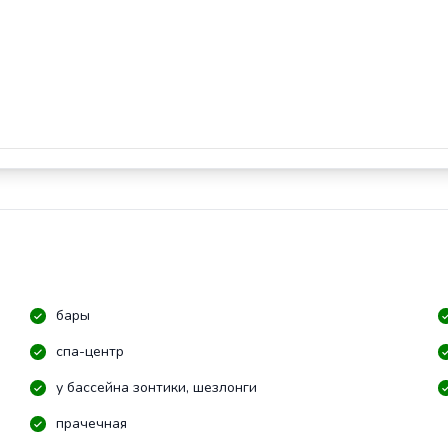
бары
спа-центр
у бассейна зонтики, шезлонги
прачечная