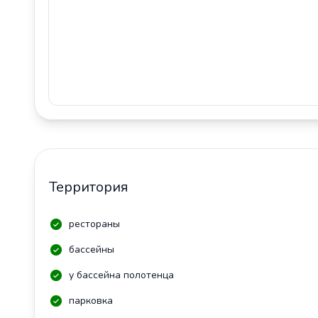
Территория
рестораны
бассейны
у бассейна полотенца
парковка