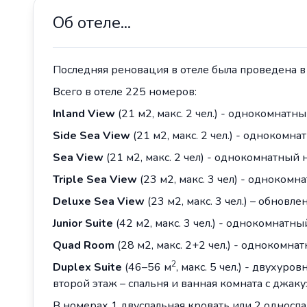
Об отеле...
Последняя реновация в отеле была проведена в
Всего в отеле 225 номеров:
Inland View
(21 м2, макс. 2 чел.) - однокомнатн
Side Sea View
(21 м2, макс. 2 чел.) - однокомн
Sea View
(21 м2, макс. 2 чел) - однокомнатный 
Triple Sea View
(23 м2, макс. 3 чел) - одноком
Deluxe Sea View
(23 м2, макс. 3 чел.) – обнов
Junior Suite
(42 м2, макс. 3 чел.) - однокомнатны
Quad Room
(28 м2, макс. 2+2 чел.) - однокомна
2
Duplex
Suite
(46–56 м
, макс. 5 чел.) - двухур
второй этаж – спальня и ванная комната с джаку
В номерах 1 двуспальная кровать или 2 односпа