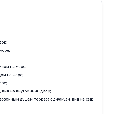
вор;
море;
идом на море;
дом на море;
оре;
, вид на внутренний двор;
массажным душем, терраса с джакузи, вид на сад;