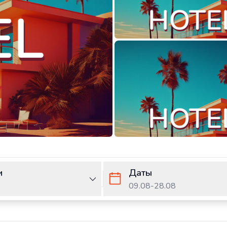
и
Даты
09.08
-
28.08