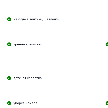
на пляже зонтики, шезлонги
тренажерный зал
детская кроватка
уборка номера