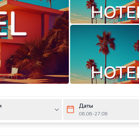
и
Даты
08.08
-
27.08