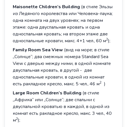
Maisonette
Children
’
s
Building
(в стиле Эльзы
из Ледяного королевства или Человека-паука;
одна комната на двух уровнях; на первом
этаже: одна двуспальная кровать и одна
односпальная кровать; на втором этаже две
2
односпальные кровати, макс. 4+1 чел., 60 м
);
Family
Room
Sea View
(вид на море; в стиле
„Солнце“; два смежных номера Standard Sea
View с дверью между ними, в одной комнате
двуспальная кровать, в другой - две
односпальные кровати, в одной из комнат
2
есть ракладное кресло, макс. 5 чел., 46 м
)
Large
Room
Children
’
s
Building
(в стиле
„Африка“ или „Солнце“; две спальни с
двуспальной кроватью в каждой, в одной из
комнат есть ракладное кресло, макс. 3 чел., 40
2
м
);