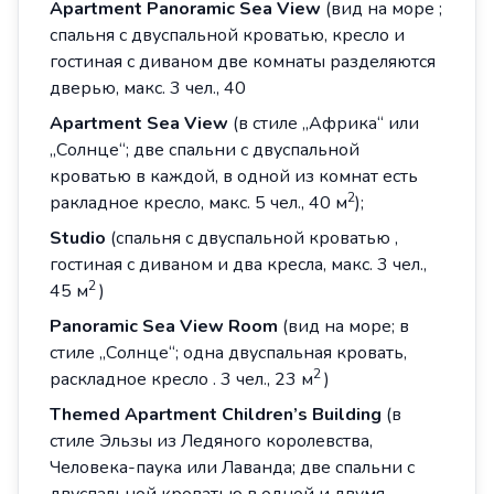
Apartment
Panoramic
Sea View
(вид на море ;
спальня с двуспальной кроватью, кресло и
гостиная с диваном две комнаты разделяются
дверью, макс. 3 чел., 40
Apartment Sea View
(в стиле „Африка“ или
„Солнце“; две спальни с двуспальной
кроватью в каждой, в одной из комнат есть
2
ракладное кресло, макс. 5 чел., 40 м
);
Studio
(спальня с двуспальной кроватью ,
гостиная с диваном и два кресла, макс. 3 чел.,
2
45 м
)
Panoramic
Sea
View
Room
(вид на море; в
стиле „Солнце“; одна двуспальная кровать,
2
раскладное кресло . 3 чел., 23 м
)
Themed
Apartment
Children
’
s
Building
(в
стиле Эльзы из Ледяного королевства,
Человека-паука или Лаванда; две спальни с