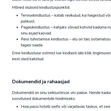
Mõned olulised kindlustuspunktid:
Tervisekindlustus – katab ravikulud, kui haigestud või s
puhkust.
Pagasikindlustus – kahjuks võivad kohvrid kaduma min
sinu asjad kaovad.
Reisi tühistamise kindlustus – elu on täis ootamatusi
tagasi saada.
Enne kindlustuse ostmist loe kindlasti läbi kõik tingimused j
eest oled kaitstud.
Dokumendid ja rahaasjad
Dokumendid on sinu seiklustesse viiv pääse. Nende kadum
soovitused dokumentide hoidmiseks:
Hoia passi hotelli seifis või varjatavas taskus, et see