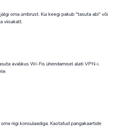
 jälgi oma ümbrust. Kui keegi pakub "tasuta abi" või
 viisakalt.
 Kasuta avalikus Wi-Fis ühendamisel alati VPN-i.
le.
oma riigi konsulaadiga. Kaotatud pangakaartide