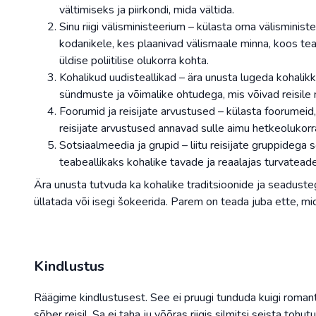
vältimiseks ja piirkondi, mida vältida.
Sinu riigi välisministeerium – külasta oma välisminist
kodanikele, kes plaanivad välismaale minna, koos tea
üldise poliitilise olukorra kohta.
Kohalikud uudisteallikad – ära unusta lugeda kohalikke
sündmuste ja võimalike ohtudega, mis võivad reisile
Foorumid ja reisijate arvustused – külasta foorumeid,
reisijate arvustused annavad sulle aimu hetkeolukor
Sotsiaalmeedia ja grupid – liitu reisijate gruppideg
teabeallikaks kohalike tavade ja reaalajas turvatead
Ära unusta tutvuda ka kohalike traditsioonide ja seaduste
üllatada või isegi šokeerida. Parem on teada juba ette, mida
Kindlustus
Räägime kindlustusest. See ei pruugi tunduda kuigi romanti
sõber reisil. Sa ei taha ju võõras riigis silmitsi seista tohut