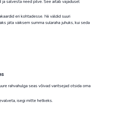
 ja salvesta need pilve. See aitab vajadusel
kaardid eri kohtadesse. Nii väldid suuri
saks jäta väiksem summa sularaha juhuks, kui seda
es
uure rahvahulga seas võivad varitsejad otsida oma
levalveta, isegi mitte hetkeks.