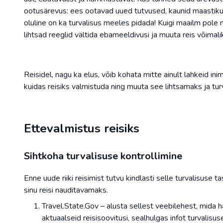
ootusärevus: ees ootavad uued tutvused, kaunid maastiku
oluline on ka turvalisus meeles pidada! Kuigi maailm pole n
lihtsad reeglid vältida ebameeldivusi ja muuta reis võimal
Reisidel, nagu ka elus, võib kohata mitte ainult lahkeid ini
kuidas reisiks valmistuda ning muuta see lihtsamaks ja tu
Ettevalmistus reisiks
Sihtkoha turvalisuse kontrollimine
Enne uude riiki reisimist tutvu kindlasti selle turvalisus
sinu reisi nauditavamaks.
Travel.State.Gov – alusta sellest veebilehest, mida 
aktuaalseid reisisoovitusi, sealhulgas infot turvalisu