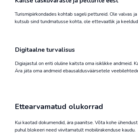
Kaitse taskuvaraste ja petturite eest
Turismipiirkondades kohtab sageli pettureid. Ole valvas ja
kutsub sind tundmatusse kohta, ole ettevaatlik ja keelduda
Digitaalne turvalisus
Digiajastul on eriti oluline kaitsta oma isiklikke andmeid.
Ära jäta oma andmeid ebausaldusväärsetele veebilehtede
Ettearvamatud olukorrad
Kui kaotad dokumendid, ära paanitse. Võta kohe ühendust 
puhul blokeeri need viivitamatult mobiilirakenduse kaudu.