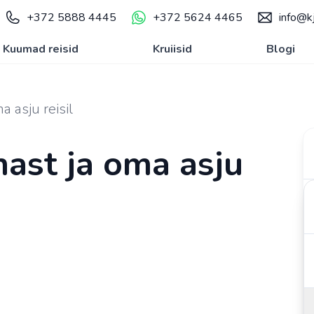
+372 5888 4445
+372 5624 4465
info@kj
Kuumad reisid
Kruiisid
Blogi
a asju reisil
nast ja oma asju