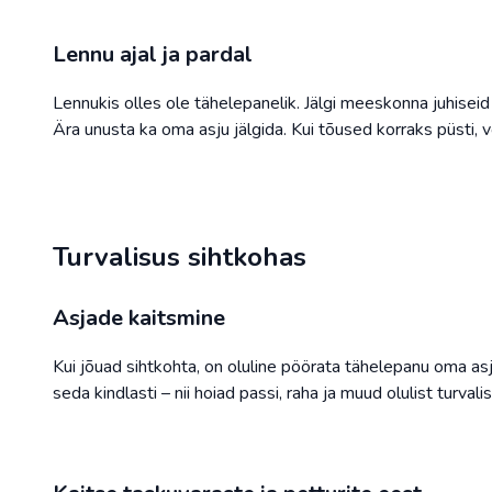
Lennu ajal ja pardal
Lennukis olles ole tähelepanelik. Jälgi meeskonna juhise
Ära unusta ka oma asju jälgida. Kui tõused korraks püsti, v
Turvalisus sihtkohas
Asjade kaitsmine
Kui jõuad sihtkohta, on oluline pöörata tähelepanu oma asja
seda kindlasti – nii hoiad passi, raha ja muud olulist turvalis