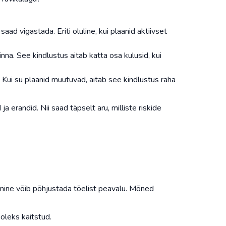
aad vigastada. Eriti oluline, kui plaanid aktiivset
na. See kindlustus aitab katta osa kulusid, kui
. Kui su plaanid muutuvad, aitab see kindlustus raha
a erandid. Nii saad täpselt aru, milliste riskide
ine võib põhjustada tõelist peavalu. Mõned
 oleks kaitstud.