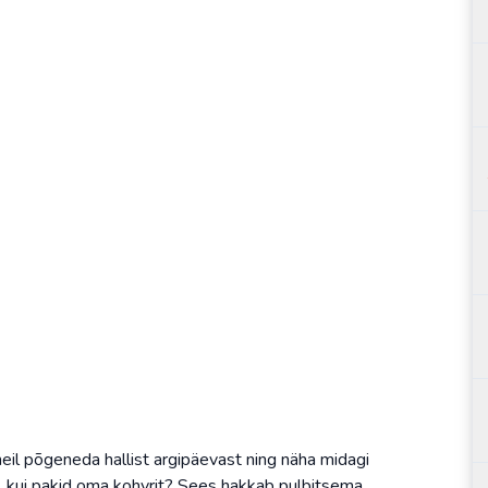
 meil põgeneda hallist argipäevast ning näha midagi
, kui pakid oma kohvrit? Sees hakkab pulbitsema