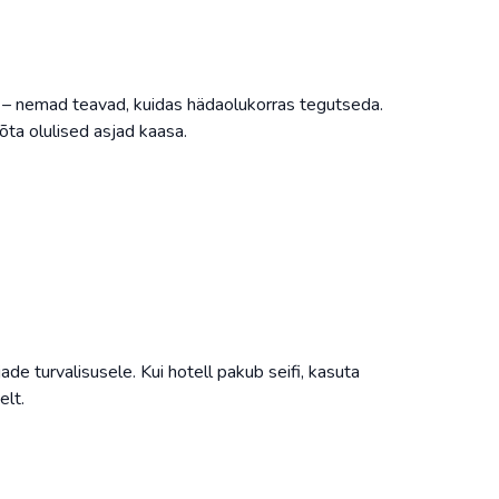
id – nemad teavad, kuidas hädaolukorras tegutseda.
õta olulised asjad kaasa.
de turvalisusele. Kui hotell pakub seifi, kasuta
elt.