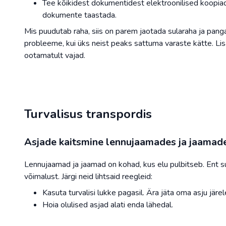
Tee kõikidest dokumentidest elektroonilised koopiad
dokumente taastada.
Mis puudutab raha, siis on parem jaotada sularaha ja panga
probleeme, kui üks neist peaks sattuma varaste kätte. Li
ootamatult vajad.
Turvalisus transpordis
Asjade kaitsmine lennujaamades ja jaamad
Lennujaamad ja jaamad on kohad, kus elu pulbitseb. Ent s
võimalust. Järgi neid lihtsaid reegleid:
Kasuta turvalisi lukke pagasil. Ära jäta oma asju järe
Hoia olulised asjad alati enda lähedal.