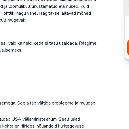
d ja loomulikult unustamatud elamused. Kuid
ii ohtlik, nagu vahel räägitakse, aitavad mõned
ikult mugavak.
mesi, vaid ka neid, keda ei tasu usaldada. Räägime,
rvalisemaks.
e tasemega. See aitab vältida probleeme ja muudab
haldab USA välisministeerium. Sealt leiad
se kohta eri riikides, nõuandeid kuritegevuse