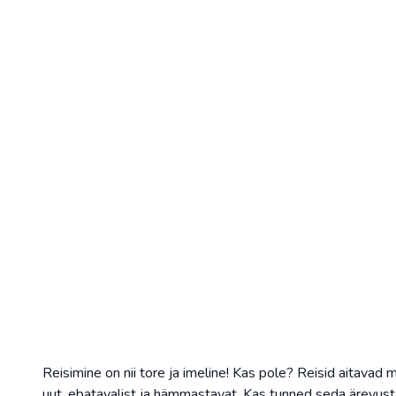
Reisimine on nii tore ja imeline! Kas pole? Reisid aitavad
uut, ebatavalist ja hämmastavat. Kas tunned seda ärevust