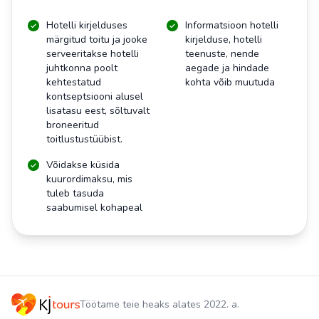
Hotelli kirjelduses
Informatsioon hotelli
märgitud toitu ja jooke
kirjelduse, hotelli
serveeritakse hotelli
teenuste, nende
juhtkonna poolt
aegade ja hindade
kehtestatud
kohta võib muutuda
kontseptsiooni alusel
lisatasu eest, sõltuvalt
broneeritud
toitlustustüübist.
Võidakse küsida
kuurordimaksu, mis
tuleb tasuda
saabumisel kohapeal
Töötame teie heaks alates 2022. a.