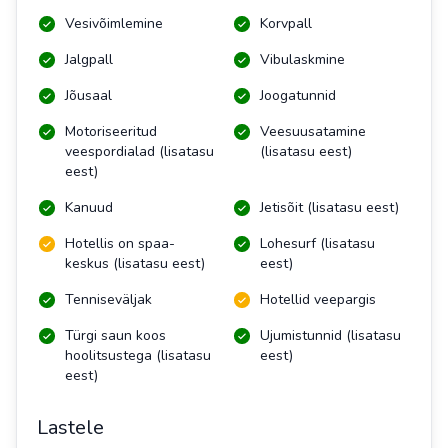
Vesivõimlemine
Korvpall
Jalgpall
Vibulaskmine
Jõusaal
Joogatunnid
Motoriseeritud
Veesuusatamine
veespordialad (lisatasu
(lisatasu eest)
eest)
Kanuud
Jetisõit (lisatasu eest)
Hotellis on spaa-
Lohesurf (lisatasu
keskus (lisatasu eest)
eest)
Tenniseväljak
Hotellid veepargis
Türgi saun koos
Ujumistunnid (lisatasu
hoolitsustega (lisatasu
eest)
eest)
Lastele