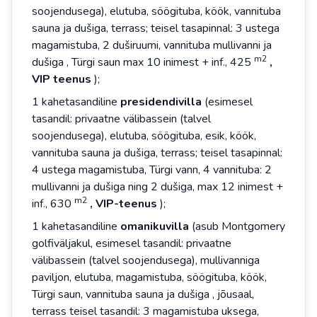
soojendusega), elutuba, söögituba, köök, vannituba
sauna ja dušiga, terrass; teisel tasapinnal: 3 ustega
magamistuba, 2 duširuumi, vannituba mullivanni ja
m2
dušiga , Türgi saun max 10 inimest + inf., 425
,
VIP teenus
);
1 kahetasandiline
presidendivilla
(esimesel
tasandil: privaatne välibassein (talvel
soojendusega), elutuba, söögituba, esik, köök,
vannituba sauna ja dušiga, terrass; teisel tasapinnal:
4 ustega magamistuba, Türgi vann, 4 vannituba: 2
mullivanni ja dušiga ning 2 dušiga, max 12 inimest +
m2
inf., 630
, VIP-teenus
);
1 kahetasandiline
omanikuvilla
(asub Montgomery
golfiväljakul, esimesel tasandil: privaatne
välibassein (talvel soojendusega), mullivanniga
paviljon, elutuba, magamistuba, söögituba, köök,
Türgi saun, vannituba sauna ja dušiga , jõusaal,
terrass teisel tasandil: 3 magamistuba uksega,