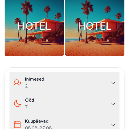
Inimesed
2
Ööd
7
Kuupäevad
08.08
-
27.08