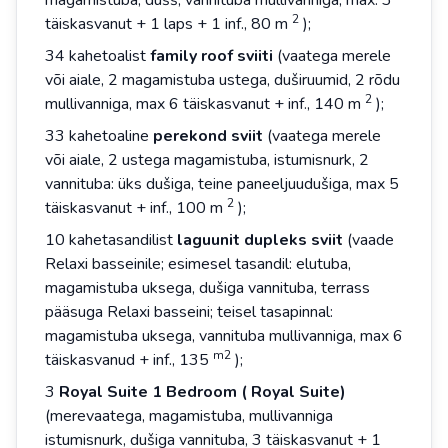
magamistuba, dušš, vannituba mullivanniga, max. 3
2
täiskasvanut + 1 laps + 1 inf., 80 m
);
34 kahetoalist
family roof sviiti
(vaatega merele
või aiale, 2 magamistuba ustega, duširuumid, 2 rõdu
2
mullivanniga, max 6 täiskasvanut + inf., 140 m
);
33 kahetoaline
perekond
sviit
(vaatega merele
või aiale, 2 ustega magamistuba, istumisnurk, 2
vannituba: üks dušiga, teine paneeljuudušiga, max 5
2
täiskasvanut + inf., 100 m
);
10 kahetasandilist
laguunit
dupleks
sviit
(vaade
Relaxi basseinile; esimesel tasandil: elutuba,
magamistuba uksega, dušiga vannituba, terrass
pääsuga Relaxi basseini; teisel tasapinnal:
magamistuba uksega, vannituba mullivanniga, max 6
m2
täiskasvanud + inf., 135
);
3
Royal Suite 1 Bedroom (
Royal Suite)
(merevaatega, magamistuba, mullivanniga
istumisnurk, dušiga vannituba, 3 täiskasvanut + 1