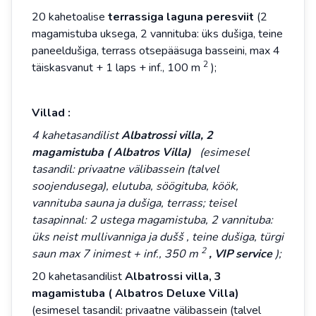
20 kahetoalise
terrassiga laguna peresviit
(2
magamistuba uksega, 2 vannituba: üks dušiga, teine
paneeldušiga, terrass otsepääsuga basseini, max 4
2
täiskasvanut + 1 laps + inf., 100 m
);
Villad
:
4 kahetasandilist
Albatrossi villa, 2
magamistuba (
Albatros Villa)
(esimesel
tasandil: privaatne välibassein (talvel
soojendusega), elutuba, söögituba, köök,
vannituba sauna ja dušiga, terrass; teisel
tasapinnal: 2 ustega magamistuba, 2 vannituba:
üks neist mullivanniga ja dušš , teine dušiga, türgi
2
saun max 7 inimest + inf., 350 m
, VIP service
);
20 kahetasandilist
Albatrossi villa, 3
magamistuba (
Albatros Deluxe Villa)
(esimesel tasandil: privaatne välibassein (talvel