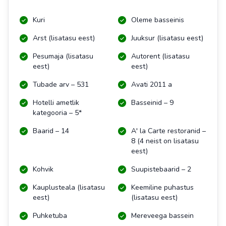
Kuri
Oleme basseinis
Arst (lisatasu eest)
Juuksur (lisatasu eest)
Pesumaja (lisatasu
Autorent (lisatasu
eest)
eest)
Tubade arv – 531
Avati 2011 a
Hotelli ametlik
Basseinid – 9
kategooria – 5*
Baarid – 14
A' la Carte restoranid –
8 (4 neist on lisatasu
eest)
Kohvik
Suupistebaarid – 2
Kauplusteala (lisatasu
Keemiline puhastus
eest)
(lisatasu eest)
Puhketuba
Mereveega bassein