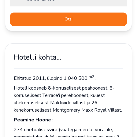
Otsi
Hotelli kohta...
m2
Ehitatud 2011, üldpind 1 040 500
.
Hotell koosneb 8-korruselisest peahoonest, 5-
korruselisest Terrace'i perehoonest, kuuest
ühekorruselisest Maldiivide villast ja 26
kahekorruselisest Montgomery Maxx Royal Villast.
Peamine
Hoone
:
274 ühetoalist
sviiti
(vaatega merele või aiale,