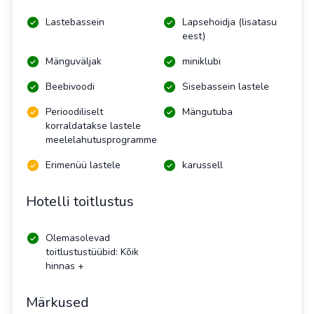
Lastebassein
Lapsehoidja (lisatasu
eest)
Mänguväljak
miniklubi
Beebivoodi
Sisebassein lastele
Perioodiliselt
Mängutuba
korraldatakse lastele
meelelahutusprogramme
Erimenüü lastele
karussell
Hotelli toitlustus
Olemasolevad
toitlustustüübid: Kõik
hinnas +
Märkused