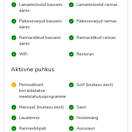
Lamamistoolid basseini
Lamamistoolid rannas
ääres
Päikesevarjud basseini
Päikesevarjud rannas
ääres
Rannarätikud basseini
Rannarätikud rannas
ääres
WiFi
Restoran
Aktiivne puhkus
Perioodiliselt
Golf (lisatasu eest)
korraldatakse
meelelahutusprogramme
Massaaž (lisatasu eest)
Saun
Lauatennis
Noolemäng
Rannavõrkpall
Aurusaun