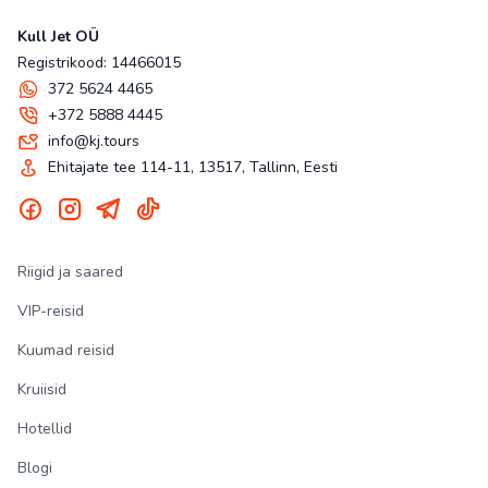
Kull Jet OÜ
Registrikood: 14466015
372 5624 4465
+372 5888 4445
info@kj.tours
Ehitajate tee 114-11, 13517, Tallinn, Eesti
Riigid ja saared
VIP-reisid
Kuumad reisid
Kruiisid
Hotellid
Blogi