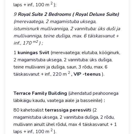
2
laps + inf., 100 m
);
9
Royal Suite 2 Bedrooms (
Royal Deluxe Suite)
(merevaatega, 2 magamistuba uksega,
istumisnurk mullivanniga, 2 vannituba: üks duši ja
mullivanniga, teine dušiga, max. 6 täiskasvanut +
m2
inf., 170
) ;
1
kuningas
Sviit
(merevaatega; elutuba, kööginurk,
2 magamistuba uksega, 2 vannituba: üks dušiga,
teine mullivanni ja dušiga, saun, 3 rõdu, max. 6
2
täiskasvanut + inf., 220 m
, VIP -teenus
).
Terrace
Family
Building
(ühendatud peahoonega
läbikäigu kaudu, vaatega aiale ja basseinile)
:
80 kahetoalist
terrassiga peresviiti
(2
magamistuba uksega, 2 vannituba dušiga, 2 rõdu,
mullivann ainult ühel rõdul, max 4 täiskasvanut + 1
2
laps + inf., 100 m
).