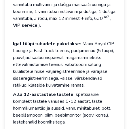
vannituba mullivanni ja dušiga massaažiruumiga ja
koorimine, 1 vannituba mullivanni ja dušiga, 1 dušiga
m2
vannituba, 3 rõdu, max 12 inimest + info, 630
,
VIP service
).
Igat tüüpi tubadele pakutakse:
Maxx Royal CIP
Lounge ja Fast Track teenus, padjamenüü (5 tüüpi),
puuviljad saabumispäeval, magamaminekuks
ettevalmistamise teenus, vabatsooni salong
külalistele hilise väljaregistreerimise ja varajase
sisseregistreerimisega. -sisse, värskendavad
rätikud, klaaside kuivatamine rannas.
Alla 12-aastastele lastele:
spetsiaalne
komplekt lastele vanuses 0-12 aastat, laste
hommikumantlid ja sussid, vann, minitaburet, pott,
beebišampoon, piim, beebimonitor (soovi korral),
lastekanalid koomiksitega.