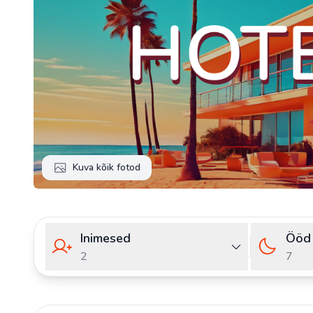
Kuva kõik fotod
Inimesed
Ööd
2
7