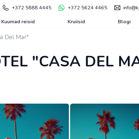
+372 5888 4445
+372 5624 4465
info@kj
Kuumad reisid
Kruiisid
Blogi
a Del Mar"
TEL "CASA DEL M