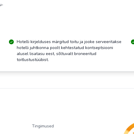
u-
Hotelli kirjelduses märgitud toitu ja jooke serveeritakse
hotelli juhtkonna poolt kehtestatud kontseptsiooni
alusel lisatasu eest, sõltuvalt broneeritud
toitlustustüübist.
Tingimused