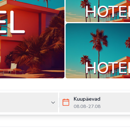
Kuupäevad
08.08
-
27.08