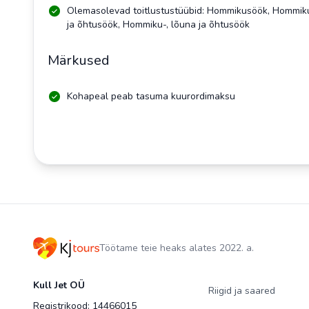
Olemasolevad toitlustustüübid: Hommikusöök, Hommik
ja õhtusöök, Hommiku-, lõuna ja õhtusöök
Märkused
Kohapeal peab tasuma kuurordimaksu
Töötame teie heaks alates 2022. a.
Kull Jet OÜ
Riigid ja saared
Registrikood: 14466015