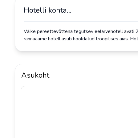
Hotelli kohta...
Väike pereettevõttena tegutsev eelarvehotell avati 2
rannaäärne hotell asub hooldatud troopilises aias. Hote
Asukoht