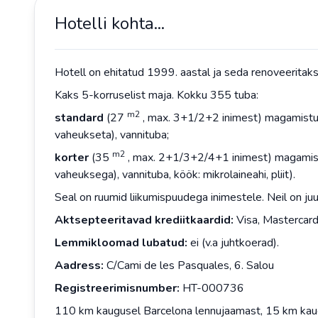
Hotelli kohta...
Hotell on ehitatud 1999. aastal ja seda renoveeritakse
Kaks 5-korruselist maja. Kokku 355 tuba:
m2
standard
(27
, max. 3+1/2+2 inimest) magamistub
vaheukseta), vannituba;
m2
korter
(35
, max. 2+1/3+2/4+1 inimest) magamist
vaheuksega), vannituba, köök: mikrolaineahi, pliit).
Seal on ruumid liikumispuudega inimestele. Neil on juurd
Aktsepteeritavad krediitkaardid:
Visa, Mastercar
Lemmikloomad lubatud:
ei (v.a juhtkoerad).
Aadress:
C/Cami de les Pasquales, 6. Salou
Registreerimisnumber:
HT-000736
110 km kaugusel Barcelona lennujaamast, 15 km kaug