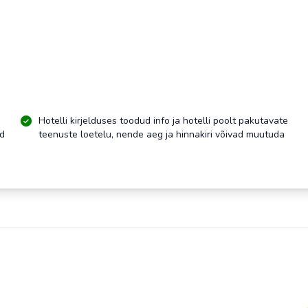
Hotelli kirjelduses toodud info ja hotelli poolt pakutavate
ud
teenuste loetelu, nende aeg ja hinnakiri võivad muutuda