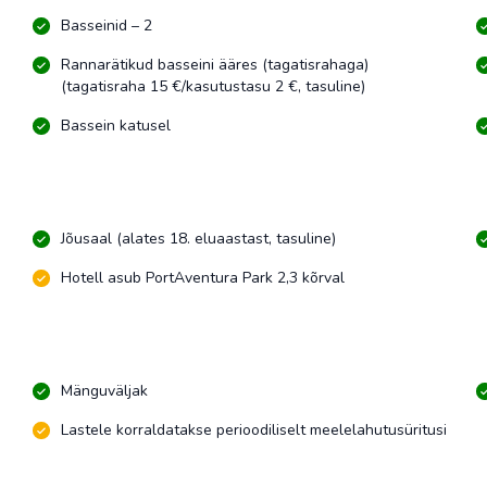
Basseinid – 2
Rannarätikud basseini ääres (tagatisrahaga)
(tagatisraha 15 €/kasutustasu 2 €, tasuline)
Bassein katusel
Jõusaal (alates 18. eluaastast, tasuline)
Hotell asub PortAventura Park 2,3 kõrval
Mänguväljak
Lastele korraldatakse perioodiliselt meelelahutusüritusi