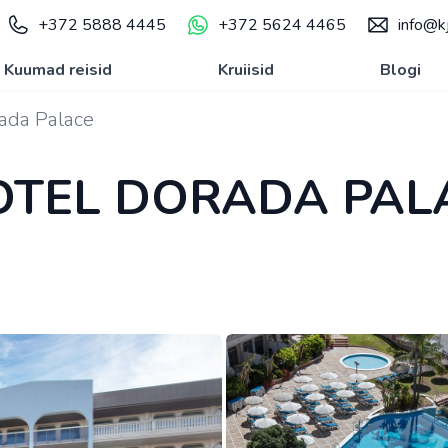
+372 5888 4445
+372 5624 4465
info@kj
Kuumad reisid
Kruiisid
Blogi
ada Palace
OTEL DORADA PAL