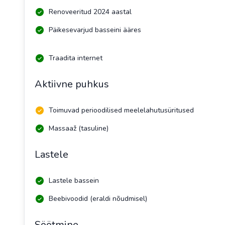
Renoveeritud 2024 aastal
Päikesevarjud basseini ääres
Traadita internet
Aktiivne puhkus
Toimuvad perioodilised meelelahutusüritused
Massaaž (tasuline)
Lastele
Lastele bassein
Beebivoodid (eraldi nõudmisel)
Söötmine