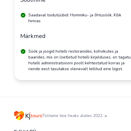
Saadaval toidutüübid: Hommiku- ja õhtusöök, Kõik
hinnas
Märkmed
Söök ja joogid hotelli restoranides, kohvikutes ja
baarides, mis on loetletud hotelli kirjelduses, on tagat
hotelli administratsiooni poolt kehtestatud korras ja
nende eest tasutakse olenevalt tellitud eine liigist.
Töötame teie heaks alates 2022. a.