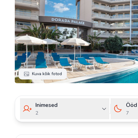
Kuva kõik fotod
Inimesed
Ööd
2
7