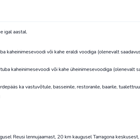
 igal aastal.
a kaheinimesevoodi või kahe eraldi voodiga (olenevalt saadavu
uba kaheinimesevoodi või kahe üheinimesevoodiga (olenevalt s
epääs ka vastuvõtule, basseinile, restoranile, baarile, tualettruumi
d
usel Reusi lennujaamast, 20 km kaugusel Tarragona keskusest,