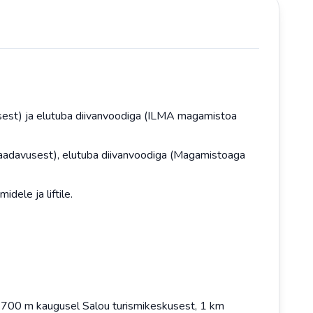
sest) ja elutuba diivanvoodiga (ILMA magamistoa
aadavusest), elutuba diivanvoodiga (Magamistoaga
dele ja liftile.
 700 m kaugusel Salou turismikeskusest, 1 km