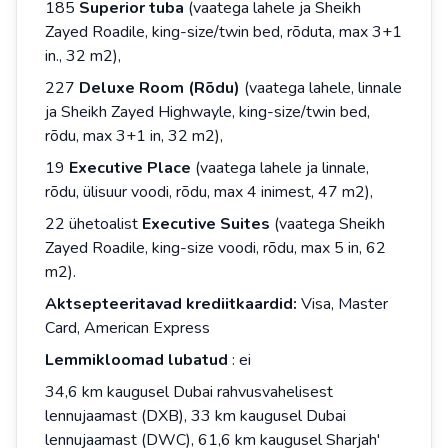
185
Superior tuba
(vaatega lahele ja Sheikh
Zayed Roadile, king-size/twin bed, rõduta, max 3+1
in., 32 m2),
227
Deluxe Room (Rõdu)
(vaatega lahele, linnale
ja Sheikh Zayed Highwayle, king-size/twin bed,
rõdu, max 3+1 in, 32 m2),
19
Executive Place
(vaatega lahele ja linnale,
rõdu, ülisuur voodi, rõdu, max 4 inimest, 47 m2),
22 ühetoalist
Executive Suites
(vaatega Sheikh
Zayed Roadile, king-size voodi, rõdu, max 5 in, 62
m2).
Aktsepteeritavad krediitkaardid:
Visa, Master
Card, American Express
Lemmikloomad
lubatud
: ei
34,6 km kaugusel Dubai rahvusvahelisest
lennujaamast (DXB), 33 km kaugusel Dubai
lennujaamast (DWC), 61,6 km kaugusel Sharjah'