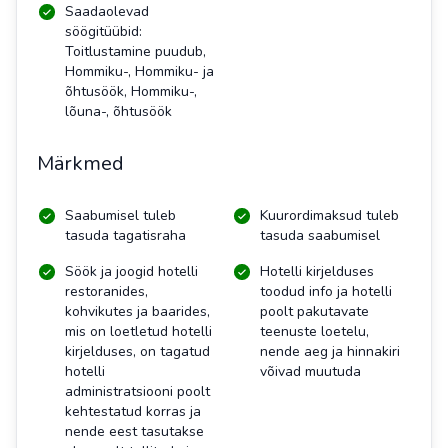
Saadaolevad
söögitüübid:
Toitlustamine puudub,
Hommiku-, Hommiku- ja
õhtusöök, Hommiku-,
lõuna-, õhtusöök
Märkmed
Saabumisel tuleb
Kuurordimaksud tuleb
tasuda tagatisraha
tasuda saabumisel
Söök ja joogid hotelli
Hotelli kirjelduses
restoranides,
toodud info ja hotelli
kohvikutes ja baarides,
poolt pakutavate
mis on loetletud hotelli
teenuste loetelu,
kirjelduses, on tagatud
nende aeg ja hinnakiri
hotelli
võivad muutuda
administratsiooni poolt
kehtestatud korras ja
nende eest tasutakse