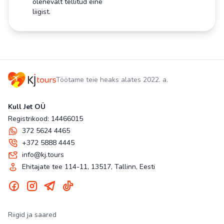
olenevalt tellitud eine
liigist.
Töötame teie heaks alates 2022. a.
Kull Jet OÜ
Registrikood: 14466015
372 5624 4465
+372 5888 4445
info@kj.tours
Ehitajate tee 114-11, 13517, Tallinn, Eesti
Riigid ja saared