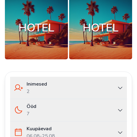
Inimesed
2
Ööd
7
Kuupäevad
06.08
-
25.08