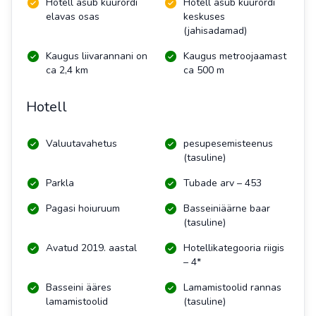
Hotell asub kuurordi
Hotell asub kuurordi
elavas osas
keskuses
(jahisadamad)
Kaugus liivarannani on
Kaugus metroojaamast
ca 2,4 km
ca 500 m
Hotell
Valuutavahetus
pesupesemisteenus
(tasuline)
Parkla
Tubade arv – 453
Pagasi hoiuruum
Basseiniäärne baar
(tasuline)
Avatud 2019. aastal
Hotellikategooria riigis
– 4*
Basseini ääres
Lamamistoolid rannas
lamamistoolid
(tasuline)