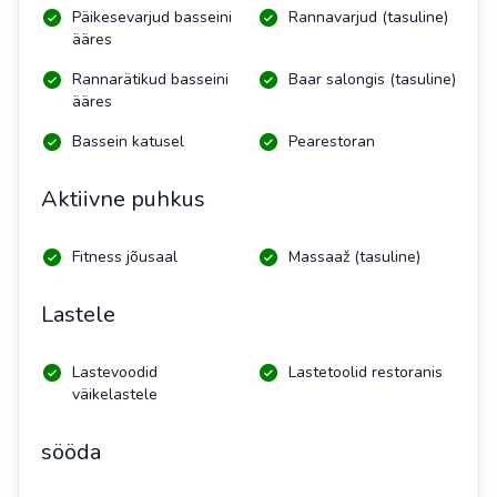
Päikesevarjud basseini
Rannavarjud (tasuline)
ääres
Rannarätikud basseini
Baar salongis (tasuline)
ääres
Bassein katusel
Pearestoran
Aktiivne puhkus
Fitness jõusaal
Massaaž (tasuline)
Lastele
Lastevoodid
Lastetoolid restoranis
väikelastele
sööda