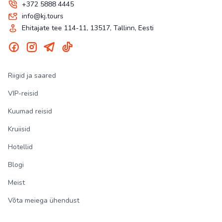
+372 5888 4445
info@kj.tours
Ehitajate tee 114-11, 13517, Tallinn, Eesti
Riigid ja saared
VIP-reisid
Kuumad reisid
Kruiisid
Hotellid
Blogi
Meist
Võta meiega ühendust