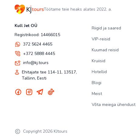
Töötame teie heaks alates 2022. a.
Kull Jet OÜ
Riigid ja saared
Registrikood: 14466015
VIP-reisid
372 5624 4465
Kuumad reisid
+372 5888 4445
Kruiisid
info@kj.tours
Hotellid
Ehitajate tee 114-11, 13517,
Tallinn, Eesti
Blogi
Meist
Võta meiega ühendust
Copyright
2026
KJtours