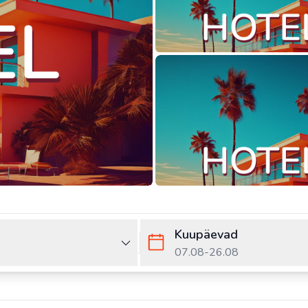
Kuupäevad
07.08
-
26.08