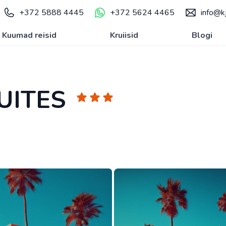
+372 5888 4445
+372 5624 4465
info@kj
Kuumad reisid
Kruiisid
Blogi
UITES