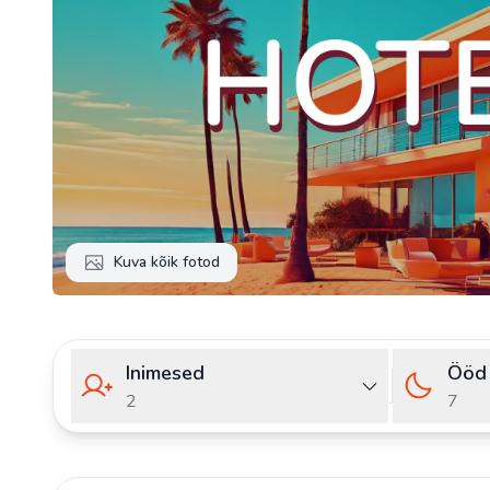
Kuva kõik fotod
Inimesed
Ööd
2
7