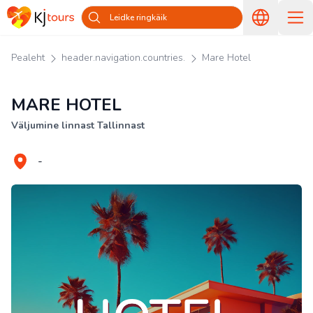
Leidke ringkäik
Pealeht
header.navigation.countries.
Mare Hotel
MARE HOTEL
Väljumine linnast Tallinnast
-