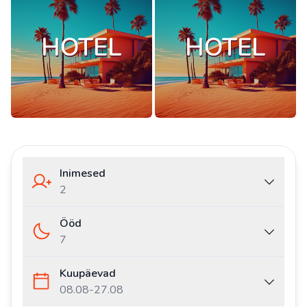
Inimesed
2
Ööd
7
Kuupäevad
08.08
-
27.08