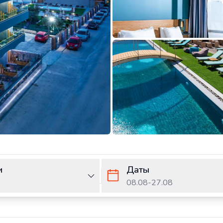
и
Даты
08.08
-
27.08