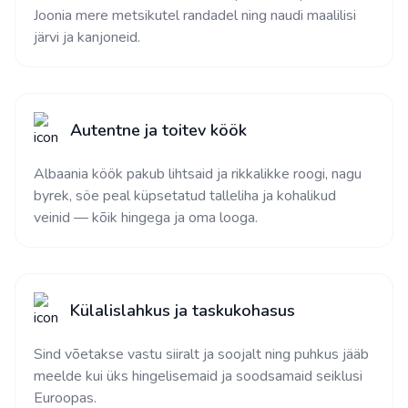
Joonia mere metsikutel randadel ning naudi maalilisi
järvi ja kanjoneid.
Autentne ja toitev köök
Albaania köök pakub lihtsaid ja rikkalikke roogi, nagu
byrek, söe peal küpsetatud talleliha ja kohalikud
veinid — kõik hingega ja oma looga.
Külalislahkus ja taskukohasus
Sind võetakse vastu siiralt ja soojalt ning puhkus jääb
meelde kui üks hingelisemaid ja soodsamaid seiklusi
Euroopas.