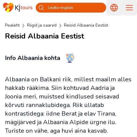
Leidke ringkäik
Pealeht
Riigid ja saared
Reisid Albaania Eestist
Reisid Albaania Eestist
Info Albaania kohta
Albaania on Balkani riik, millest maailm alles
hakkab rääkima. Siin kohtuvad Aadria ja
Joonia meri, muistsed kindlused seisavad
kõrvuti rannaklubidega. Riik üllatab
kontrastidega: iidne Berat ja elav Tirana,
mägijärved ja Albaania Alpide ürgne ilu.
Turiste on vähe, aga huvi aina kasvab.