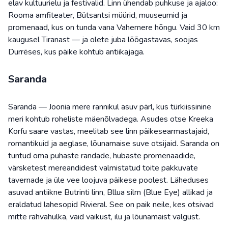
elav kultuurielu ja festivalid. Linn ühendab puhkuse ja ajaloo:
Rooma amfiteater, Bütsantsi müürid, muuseumid ja
promenaad, kus on tunda vana Vahemere hõngu. Vaid 30 km
kaugusel Tiranast — ja olete juba lõõgastavas, soojas
Durrëses, kus päike kohtub antiikajaga.
Saranda
Saranda — Joonia mere rannikul asuv pärl, kus türkiissinine
meri kohtub roheliste mäenõlvadega. Asudes otse Kreeka
Korfu saare vastas, meelitab see linn päikesearmastajaid,
romantikuid ja aeglase, lõunamaise suve otsijaid. Saranda on
tuntud oma puhaste randade, hubaste promenaadide,
värsketest mereandidest valmistatud toite pakkuvate
tavernade ja üle vee loojuva päikese poolest. Läheduses
asuvad antiikne Butrinti linn, Bllua silm (Blue Eye) allikad ja
eraldatud lahesopid Rivieral. See on paik neile, kes otsivad
mitte rahvahulka, vaid vaikust, ilu ja lõunamaist valgust.