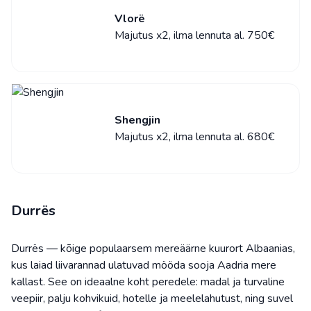
Vlorë
Majutus x2, ilma lennuta al. 750€
Shengjin
Majutus x2, ilma lennuta al. 680€
Durrës
Durrës — kõige populaarsem mereäärne kuurort Albaanias,
kus laiad liivarannad ulatuvad mööda sooja Aadria mere
kallast. See on ideaalne koht peredele: madal ja turvaline
veepiir, palju kohvikuid, hotelle ja meelelahutust, ning suvel