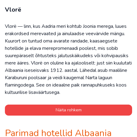
Vlorë
Vlorë — linn, kus Aadria meri kohtub Joonia merega, luues
erakordsed merevaated ja ainulaadse veevärvide mängu.
Kuurort on tuntud oma avarate randade, kaasaegsete
hotellide ja elava merepromenaadi poolest, mis sobib
suurepäraselt õhtusteks jalutuskäikudeks või kohvipausiks
mere ääres. Vlorë on oluline ka ajalooliselt: just siin kuulutati
Albaania iseseisvaks 1912. aastal. Lähedal asub maaliline
Karaburuni poolsaar ja veidi kaugemal Narta laguun
flamingodega. See on ideaalne paik rannapuhkuseks koos
kultuurilise lisaväärtusega.
Näita rohkem
Parimad hotellid Albaania