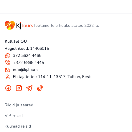
Töötame teie heaks alates 2022. a.
Kull Jet OÜ
Registrikood: 14466015
372 5624 4465
+372 5888 4445
info@kj.tours
Ehitajate tee 114-11, 13517, Tallinn, Eesti
Riigid ja saared
VIP-reisid
Kuumad reisid