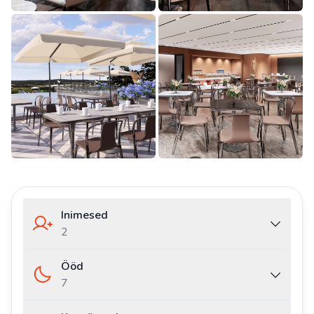
Inimesed
2
Ööd
7