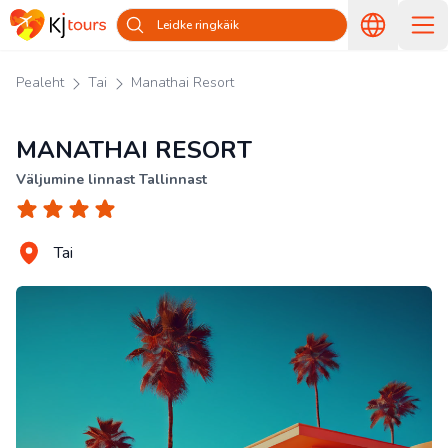
Leidke ringkäik
Pealeht
Tai
Manathai Resort
MANATHAI RESORT
Väljumine linnast Tallinnast
Tai