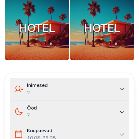
Inimesed
2
Ööd
7
Kuupäevad
10.08
-
29.08