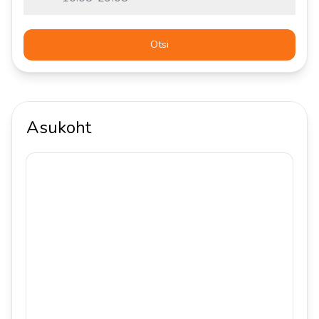
Otsi
Asukoht