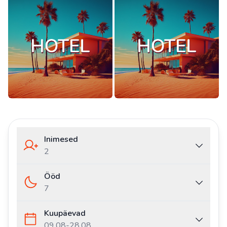
Inimesed
2
Ööd
7
Kuupäevad
09.08
-
28.08