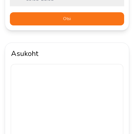
Otsi
Asukoht