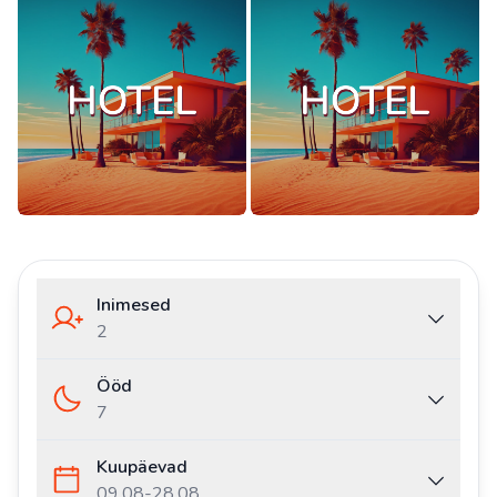
Inimesed
2
Ööd
7
Kuupäevad
09.08
-
28.08