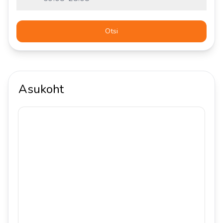
Otsi
Asukoht