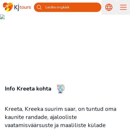
Leidke ringkäik
Reisid Kreetale riigist Eestist —
Reisige koos KJ toursiga
Pealeht
Riigid ja saared
Reisid Kreekasse Eestist
Reisid
Kreetale riigist Eestist
Info Kreeta kohta
Kreeta, Kreeka suurim saar, on tuntud oma
kaunite randade, ajalooliste
vaatamisväärsuste ja maaliliste külade