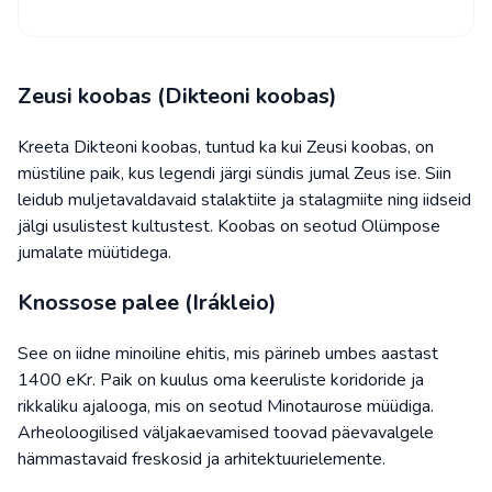
Zeusi koobas (Dikteoni koobas)
Kreeta Dikteoni koobas, tuntud ka kui Zeusi koobas, on
müstiline paik, kus legendi järgi sündis jumal Zeus ise. Siin
leidub muljetavaldavaid stalaktiite ja stalagmiite ning iidseid
jälgi usulistest kultustest. Koobas on seotud Olümpose
jumalate müütidega.
Knossose palee (Irákleio)
See on iidne minoiline ehitis, mis pärineb umbes aastast
1400 eKr. Paik on kuulus oma keeruliste koridoride ja
rikkaliku ajalooga, mis on seotud Minotaurose müüdiga.
Arheoloogilised väljakaevamised toovad päevavalgele
hämmastavaid freskosid ja arhitektuurielemente.