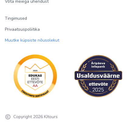
Võta meiega ühendust
Tingimused
Privaatsuspoliitika
Muutke küpsiste nõusolekut
Copyright
2026
KJtours